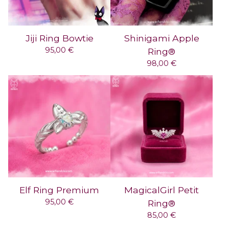
Jiji Ring Bowtie
Shinigami Apple
95,00
€
Ring®
98,00
€
Elf Ring Premium
MagicalGirl Petit
95,00
€
Ring®
85,00
€