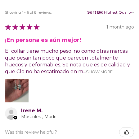
Showing 1 - 6 of 8 reviews.
Sort By:
★
★
★
★
★
1 month ago
¡En persona es aún mejor!
El collar tiene mucho peso, no como otras marcas
que pesan tan poco que parecen totalmente
huecos y deformables. Se nota que es de calidad y
que Clo no ha escatimado en m...
SHOW MORE
Irene M.
Móstoles , Madrid Autonomous Community
Was this review helpful?