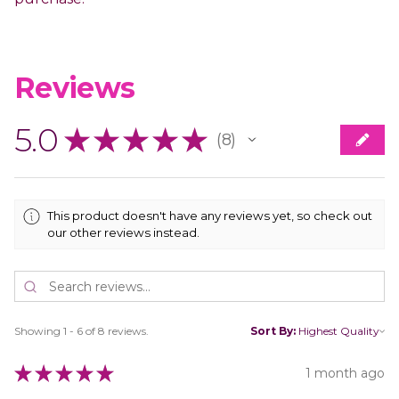
Reviews
5.0
★
★
★
★
★
8
8
This product doesn't have any reviews yet, so check out
our other reviews instead.
Showing 1 - 6 of 8 reviews.
Sort By:
★
★
★
★
★
1 month ago