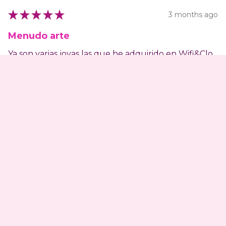
★
★
★
★
★
3 months ago
Menudo arte
Ya son varias joyas las que he adquirido en Wifi&Clo
y no puedo estar más contenta con ellas.
De plata de buenísima calidad, se nota el mimo que
pone en cada detalle...
SHOW MORE
Lau
Was this review helpful?