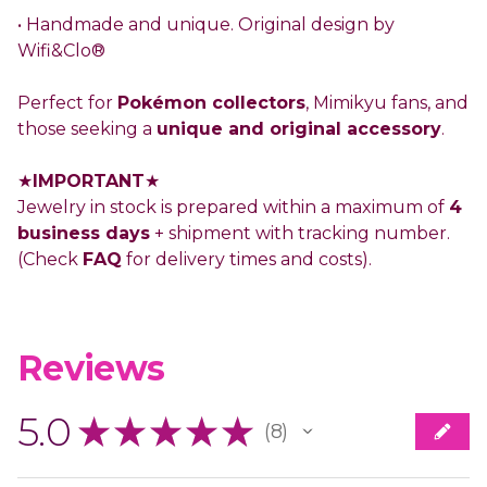
• Handmade and unique. Original design by
Wifi&Clo®
Perfect for
Pokémon collectors
, Mimikyu fans, and
those seeking a
unique and original accessory
.
★
IMPORTANT
★
Jewelry in stock is prepared within a maximum of
4
business days
+ shipment with tracking number.
(Check
FAQ
for delivery times and costs).
Reviews
5.0
★
★
★
★
★
8
8