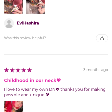
EviHashira
Was this review helpful?
★
★
★
★
★
3 months ago
Childhood in our neck💖
I love to wear my own DN💖 thanks you for making
possible and unique 💖