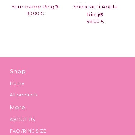
Your name Ring®
Shinigami Apple
90,00
€
Ring®
98,00
€
Shop
Home
All products
More
ABOUT US
FAQ /RING SIZE